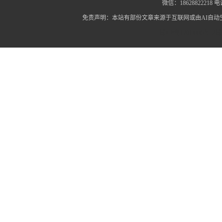
微信：18628822218 电话
免责声明：本站有部份文章来源于互联网或由AI自
蜀ICP备12014445号-2
蜀I