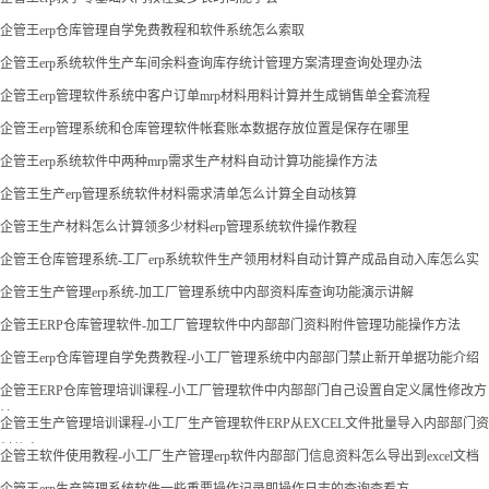
企管王erp仓库管理自学免费教程和软件系统怎么索取
企管王erp系统软件生产车间余料查询库存统计管理方案清理查询处理办法
企管王erp管理软件系统中客户订单mrp材料用料计算并生成销售单全套流程
企管王erp管理系统和仓库管理软件帐套账本数据存放位置是保存在哪里
企管王erp系统软件中两种mrp需求生产材料自动计算功能操作方法
企管王生产erp管理系统软件材料需求清单怎么计算全自动核算
企管王生产材料怎么计算领多少材料erp管理系统软件操作教程
企管王仓库管理系统-工厂erp系统软件生产领用材料自动计算产成品自动入库怎么实
现
企管王生产管理erp系统-加工厂管理系统中内部资料库查询功能演示讲解
企管王ERP仓库管理软件-加工厂管理软件中内部部门资料附件管理功能操作方法
企管王erp仓库管理自学免费教程-小工厂管理系统中内部部门禁止新开单据功能介绍
企管王ERP仓库管理培训课程-小工厂管理软件中内部部门自己设置自定义属性修改方
法
企管王生产管理培训课程-小工厂生产管理软件ERP从EXCEL文件批量导入内部部门资
料信息
企管王软件使用教程-小工厂生产管理erp软件内部部门信息资料怎么导出到excel文档
企管王erp生产管理系统软件一些重要操作记录即操作日志的查询查看方