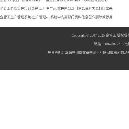
企管王仓库管理培训课程-工厂生产erp软件内部部门信息资料怎么打印出来
企管王生产管理系统-生产管理erp系统中内部部门资料信息怎么删除或停用
Copyright © 2007-2025 企管王 版权所
微信：18628822218 电话
免责声明：本站有部份文章来源于互联网或由AI自
蜀ICP备12014445号-2
蜀I