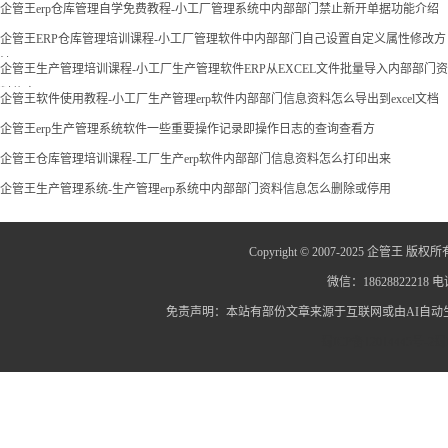
企管王erp仓库管理自学免费教程-小工厂管理系统中内部部门禁止新开单据功能介绍
企管王ERP仓库管理培训课程-小工厂管理软件中内部部门自己设置自定义属性修改方
法
企管王生产管理培训课程-小工厂生产管理软件ERP从EXCEL文件批量导入内部部门资
料信息
企管王软件使用教程-小工厂生产管理erp软件内部部门信息资料怎么导出到excel文档
企管王erp生产管理系统软件一些重要操作记录即操作日志的查询查看方
企管王仓库管理培训课程-工厂生产erp软件内部部门信息资料怎么打印出来
企管王生产管理系统-生产管理erp系统中内部部门资料信息怎么删除或停用
Copyright © 2007-2025 企管王 版权所
微信：18628822218 电话
免责声明：本站有部份文章来源于互联网或由AI自
蜀ICP备12014445号-2
蜀I