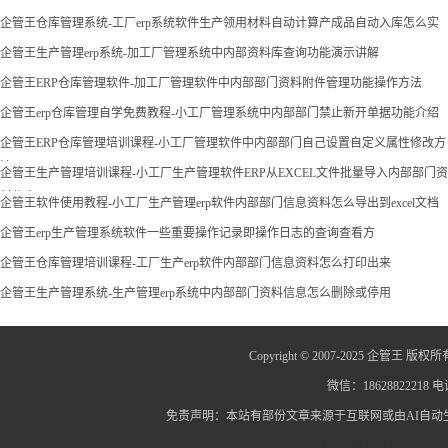
企管王仓库管理系统-工厂erp系统软件生产领用材料自动计算产成品自动入库怎么实
现
企管王生产管理erp系统-加工厂管理系统中内部资料库查询功能演示讲解
企管王ERP仓库管理软件-加工厂管理软件中内部部门资料附件管理功能操作方法
企管王erp仓库管理自学免费教程-小工厂管理系统中内部部门禁止新开单据功能介绍
企管王ERP仓库管理培训课程-小工厂管理软件中内部部门自己设置自定义属性修改方
法
企管王生产管理培训课程-小工厂生产管理软件ERP从EXCEL文件批量导入内部部门资
料信息
企管王软件使用教程-小工厂生产管理erp软件内部部门信息资料怎么导出到excel文档
企管王erp生产管理系统软件一些重要操作记录即操作日志的查询查看方
企管王仓库管理培训课程-工厂生产erp软件内部部门信息资料怎么打印出来
企管王生产管理系统-生产管理erp系统中内部部门资料信息怎么删除或停用
Copyright © 2007-2025 企管王 版权所
微信：18628822218 电话
免责声明：本站有部份文章来源于互联网或由AI自
蜀ICP备12014445号-2
蜀I