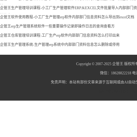
法
企管王生产管理培训课程-小工厂生产管理软件ERP从EXCEL文件批量导入内部部门资
料信息
企管王软件使用教程-小工厂生产管理erp软件内部部门信息资料怎么导出到excel文档
企管王erp生产管理系统软件一些重要操作记录即操作日志的查询查看方
企管王仓库管理培训课程-工厂生产erp软件内部部门信息资料怎么打印出来
企管王生产管理系统-生产管理erp系统中内部部门资料信息怎么删除或停用
Copyright © 2007-2025 企管王 版权所
微信：18628822218 电话
免责声明：本站有部份文章来源于互联网或由AI自
蜀ICP备12014445号-2
蜀I