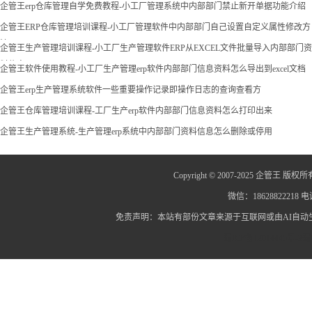
企管王erp仓库管理自学免费教程-小工厂管理系统中内部部门禁止新开单据功能介绍
企管王ERP仓库管理培训课程-小工厂管理软件中内部部门自己设置自定义属性修改方
法
企管王生产管理培训课程-小工厂生产管理软件ERP从EXCEL文件批量导入内部部门资
料信息
企管王软件使用教程-小工厂生产管理erp软件内部部门信息资料怎么导出到excel文档
企管王erp生产管理系统软件一些重要操作记录即操作日志的查询查看方
企管王仓库管理培训课程-工厂生产erp软件内部部门信息资料怎么打印出来
企管王生产管理系统-生产管理erp系统中内部部门资料信息怎么删除或停用
Copyright © 2007-2025 企管王 版权所
微信：18628822218 电话
免责声明：本站有部份文章来源于互联网或由AI自
蜀ICP备12014445号-2
蜀I