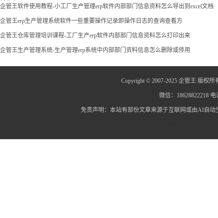
料信息
企管王软件使用教程-小工厂生产管理erp软件内部部门信息资料怎么导出到excel文档
企管王erp生产管理系统软件一些重要操作记录即操作日志的查询查看方
企管王仓库管理培训课程-工厂生产erp软件内部部门信息资料怎么打印出来
企管王生产管理系统-生产管理erp系统中内部部门资料信息怎么删除或停用
Copyright © 2007-2025 企管王 版权所
微信：18628822218 电话
免责声明：本站有部份文章来源于互联网或由AI自
蜀ICP备12014445号-2
蜀I