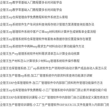
企管王erp教学零基础入门教程要多长时间能学会
企管王erp教学零基础入门教程要多长时间能学会
企管王erp仓库管理自学免费教程和软件系统怎么索取
企管王erp系统软件生产车间余料查询库存统计管理方案清理查询处理办法
企管王erp管理软件系统中客户订单mrp材料用料计算并生成销售单全套流程
企管王erp管理系统和仓库管理软件帐套账本数据存放位置是保存在哪里
企管王erp系统软件中两种mrp需求生产材料自动计算功能操作方法
企管王生产erp管理系统软件材料需求清单怎么计算全自动核算
企管王生产材料怎么计算领多少材料erp管理系统软件操作教程
企管王仓库管理系统-工厂erp系统软件生产领用材料自动计算产成品自动入库怎么实
现
企管王生产管理erp系统-加工厂管理系统中内部资料库查询功能演示讲解
企管王ERP仓库管理软件-加工厂管理软件中内部部门资料附件管理功能操作方法
企管王erp仓库管理自学免费教程-小工厂管理系统中内部部门禁止新开单据功能介绍
企管王ERP仓库管理培训课程-小工厂管理软件中内部部门自己设置自定义属性修改方
法
企管王生产管理培训课程-小工厂生产管理软件ERP从EXCEL文件批量导入内部部门资