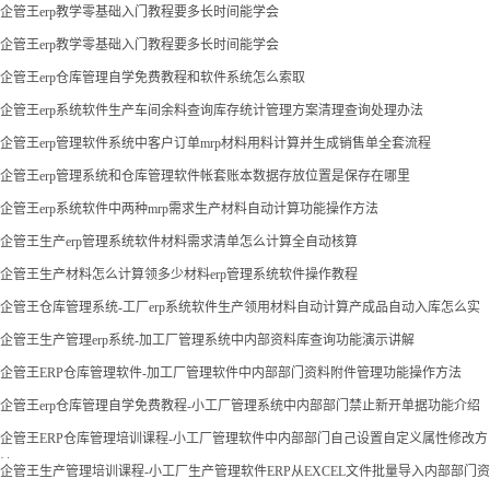
企管王erp教学零基础入门教程要多长时间能学会
企管王erp教学零基础入门教程要多长时间能学会
企管王erp仓库管理自学免费教程和软件系统怎么索取
企管王erp系统软件生产车间余料查询库存统计管理方案清理查询处理办法
企管王erp管理软件系统中客户订单mrp材料用料计算并生成销售单全套流程
企管王erp管理系统和仓库管理软件帐套账本数据存放位置是保存在哪里
企管王erp系统软件中两种mrp需求生产材料自动计算功能操作方法
企管王生产erp管理系统软件材料需求清单怎么计算全自动核算
企管王生产材料怎么计算领多少材料erp管理系统软件操作教程
企管王仓库管理系统-工厂erp系统软件生产领用材料自动计算产成品自动入库怎么实
现
企管王生产管理erp系统-加工厂管理系统中内部资料库查询功能演示讲解
企管王ERP仓库管理软件-加工厂管理软件中内部部门资料附件管理功能操作方法
企管王erp仓库管理自学免费教程-小工厂管理系统中内部部门禁止新开单据功能介绍
企管王ERP仓库管理培训课程-小工厂管理软件中内部部门自己设置自定义属性修改方
法
企管王生产管理培训课程-小工厂生产管理软件ERP从EXCEL文件批量导入内部部门资