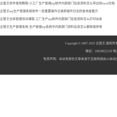
料信息
企管王软件使用教程-小工厂生产管理erp软件内部部门信息资料怎么导出到excel文档
企管王erp生产管理系统软件一些重要操作记录即操作日志的查询查看方
企管王仓库管理培训课程-工厂生产erp软件内部部门信息资料怎么打印出来
企管王生产管理系统-生产管理erp系统中内部部门资料信息怎么删除或停用
Copyright © 2007-2025 企管王 版权所
微信：18628822218 电话
免责声明：本站有部份文章来源于互联网或由AI自
蜀ICP备12014445号-2
蜀I