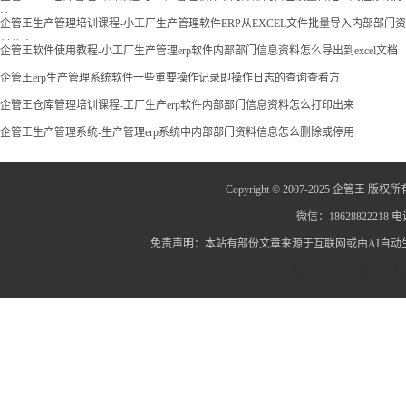
法
企管王生产管理培训课程-小工厂生产管理软件ERP从EXCEL文件批量导入内部部门资
料信息
企管王软件使用教程-小工厂生产管理erp软件内部部门信息资料怎么导出到excel文档
企管王erp生产管理系统软件一些重要操作记录即操作日志的查询查看方
企管王仓库管理培训课程-工厂生产erp软件内部部门信息资料怎么打印出来
企管王生产管理系统-生产管理erp系统中内部部门资料信息怎么删除或停用
Copyright © 2007-2025 企管王 版权所
微信：18628822218 电话
免责声明：本站有部份文章来源于互联网或由AI自
蜀ICP备12014445号-2
蜀I