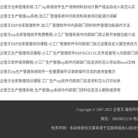
企管王仓库管理系统-工厂erp系统软件生产领用材料自动计算产成品自动入库怎么实
现
企管王生产管理erp系统-加工厂管理系统中内部资料库查询功能演示讲解
企管王ERP仓库管理软件-加工厂管理软件中内部部门资料附件管理功能操作方法
企管王erp仓库管理自学免费教程-小工厂管理系统中内部部门禁止新开单据功能介绍
企管王ERP仓库管理培训课程-小工厂管理软件中内部部门自己设置自定义属性修改方
法
企管王生产管理培训课程-小工厂生产管理软件ERP从EXCEL文件批量导入内部部门资
料信息
企管王软件使用教程-小工厂生产管理erp软件内部部门信息资料怎么导出到excel文档
企管王erp生产管理系统软件一些重要操作记录即操作日志的查询查看方
企管王仓库管理培训课程-工厂生产erp软件内部部门信息资料怎么打印出来
企管王生产管理系统-生产管理erp系统中内部部门资料信息怎么删除或停用
Copyright © 2007-2025 企管王 版权所
微信：18628822218 电话
免责声明：本站有部份文章来源于互联网或由AI自
蜀ICP备12014445号-2
蜀I