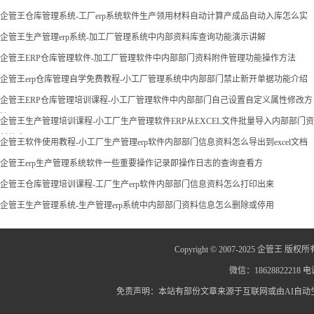
企管王仓库管理系统-工厂erp系统软件生产领用材料自动计算产成品自动入库怎么实
现
企管王生产管理erp系统-加工厂管理系统中内部资料库查询功能演示讲解
企管王ERP仓库管理软件-加工厂管理软件中内部部门资料附件管理功能操作方法
企管王erp仓库管理自学免费教程-小工厂管理系统中内部部门禁止新开单据功能介绍
企管王ERP仓库管理培训课程-小工厂管理软件中内部部门自己设置自定义属性修改方
法
企管王生产管理培训课程-小工厂生产管理软件ERP从EXCEL文件批量导入内部部门资
料信息
企管王软件使用教程-小工厂生产管理erp软件内部部门信息资料怎么导出到excel文档
企管王erp生产管理系统软件一些重要操作记录即操作日志的查询查看方
企管王仓库管理培训课程-工厂生产erp软件内部部门信息资料怎么打印出来
企管王生产管理系统-生产管理erp系统中内部部门资料信息怎么删除或停用
Copyright © 2007-2025 企管王 版权所
微信：18628822218 电话
免责声明：本站有部份文章来源于互联网或由AI自
蜀ICP备12014445号-2
蜀I