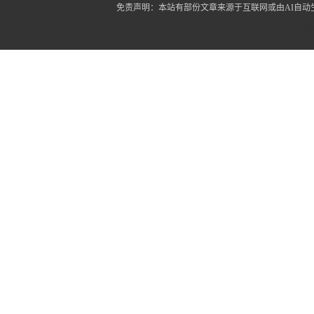
免责声明：本站有部份文章来源于互联网或由AI自
蜀ICP备12014445号-2
蜀I