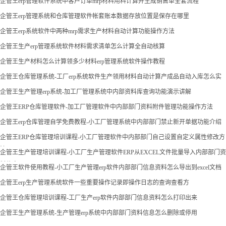
企管王erp管理软件系统中客户订单mrp材料用料计算并生成销售单全套流程
企管王erp管理系统和仓库管理软件帐套账本数据存放位置是保存在哪里
企管王erp系统软件中两种mrp需求生产材料自动计算功能操作方法
企管王生产erp管理系统软件材料需求清单怎么计算全自动核算
企管王生产材料怎么计算领多少材料erp管理系统软件操作教程
企管王仓库管理系统-工厂erp系统软件生产领用材料自动计算产成品自动入库怎么实
现
企管王生产管理erp系统-加工厂管理系统中内部资料库查询功能演示讲解
企管王ERP仓库管理软件-加工厂管理软件中内部部门资料附件管理功能操作方法
企管王erp仓库管理自学免费教程-小工厂管理系统中内部部门禁止新开单据功能介绍
企管王ERP仓库管理培训课程-小工厂管理软件中内部部门自己设置自定义属性修改方
法
企管王生产管理培训课程-小工厂生产管理软件ERP从EXCEL文件批量导入内部部门资
料信息
企管王软件使用教程-小工厂生产管理erp软件内部部门信息资料怎么导出到excel文档
企管王erp生产管理系统软件一些重要操作记录即操作日志的查询查看方
企管王仓库管理培训课程-工厂生产erp软件内部部门信息资料怎么打印出来
企管王生产管理系统-生产管理erp系统中内部部门资料信息怎么删除或停用