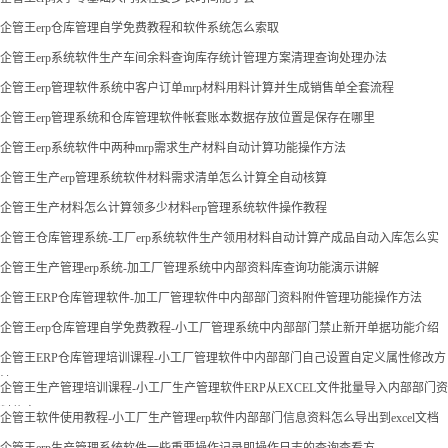
企管王erp仓库管理自学免费教程和软件系统怎么索取
企管王erp系统软件生产车间余料查询库存统计管理方案清理查询处理办法
企管王erp管理软件系统中客户订单mrp材料用料计算并生成销售单全套流程
企管王erp管理系统和仓库管理软件帐套账本数据存放位置是保存在哪里
企管王erp系统软件中两种mrp需求生产材料自动计算功能操作方法
企管王生产erp管理系统软件材料需求清单怎么计算全自动核算
企管王生产材料怎么计算领多少材料erp管理系统软件操作教程
企管王仓库管理系统-工厂erp系统软件生产领用材料自动计算产成品自动入库怎么实
现
企管王生产管理erp系统-加工厂管理系统中内部资料库查询功能演示讲解
企管王ERP仓库管理软件-加工厂管理软件中内部部门资料附件管理功能操作方法
企管王erp仓库管理自学免费教程-小工厂管理系统中内部部门禁止新开单据功能介绍
企管王ERP仓库管理培训课程-小工厂管理软件中内部部门自己设置自定义属性修改方
法
企管王生产管理培训课程-小工厂生产管理软件ERP从EXCEL文件批量导入内部部门资
料信息
企管王软件使用教程-小工厂生产管理erp软件内部部门信息资料怎么导出到excel文档
企管王erp生产管理系统软件一些重要操作记录即操作日志的查询查看方