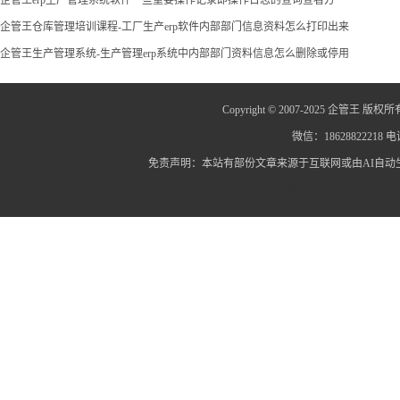
企管王仓库管理培训课程-工厂生产erp软件内部部门信息资料怎么打印出来
企管王生产管理系统-生产管理erp系统中内部部门资料信息怎么删除或停用
Copyright © 2007-2025 企管王 版权所
微信：18628822218 电话
免责声明：本站有部份文章来源于互联网或由AI自
蜀ICP备12014445号-2
蜀I