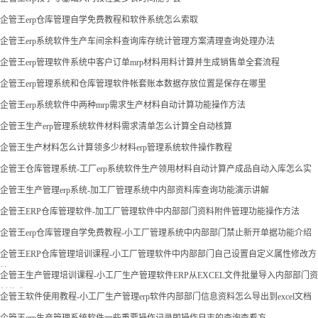
企管王erp仓库管理自学免费教程和软件系统怎么索取
企管王erp系统软件生产车间余料查询库存统计管理方案清理查询处理办法
企管王erp管理软件系统中客户订单mrp材料用料计算并生成销售单全套流程
企管王erp管理系统和仓库管理软件帐套账本数据存放位置是保存在哪里
企管王erp系统软件中两种mrp需求生产材料自动计算功能操作方法
企管王生产erp管理系统软件材料需求清单怎么计算全自动核算
企管王生产材料怎么计算领多少材料erp管理系统软件操作教程
企管王仓库管理系统-工厂erp系统软件生产领用材料自动计算产成品自动入库怎么实
现
企管王生产管理erp系统-加工厂管理系统中内部资料库查询功能演示讲解
企管王ERP仓库管理软件-加工厂管理软件中内部部门资料附件管理功能操作方法
企管王erp仓库管理自学免费教程-小工厂管理系统中内部部门禁止新开单据功能介绍
企管王ERP仓库管理培训课程-小工厂管理软件中内部部门自己设置自定义属性修改方
法
企管王生产管理培训课程-小工厂生产管理软件ERP从EXCEL文件批量导入内部部门资
料信息
企管王软件使用教程-小工厂生产管理erp软件内部部门信息资料怎么导出到excel文档
企管王erp生产管理系统软件一些重要操作记录即操作日志的查询查看方