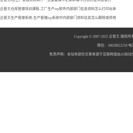
企管王仓库管理培训课程-工厂生产erp软件内部部门信息资料怎么打印出来
企管王生产管理系统-生产管理erp系统中内部部门资料信息怎么删除或停用
Copyright © 2007-2025 企管王 版权所
微信：18628822218 电话
免责声明：本站有部份文章来源于互联网或由AI自
蜀ICP备12014445号-2
蜀I