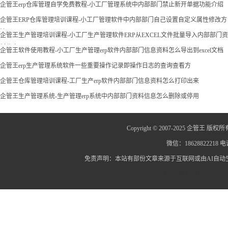
企管王erp仓库管理自学免费教程-小工厂管理系统中内部部门禁止新开单据功能介绍
企管王ERP仓库管理培训课程-小工厂管理软件中内部部门自己设置自定义属性修改方
法
企管王生产管理培训课程-小工厂生产管理软件ERP从EXCEL文件批量导入内部部门资
料信息
企管王软件使用教程-小工厂生产管理erp软件内部部门信息资料怎么导出到excel文档
企管王erp生产管理系统软件一些重要操作记录即操作日志的查询查看方
企管王仓库管理培训课程-工厂生产erp软件内部部门信息资料怎么打印出来
企管王生产管理系统-生产管理erp系统中内部部门资料信息怎么删除或停用
Copyright © 2007-2025 企管王 版权所
微信：18628822218 电话
免责声明：本站有部份文章来源于互联网或由AI自
蜀ICP备12014445号-2
蜀I