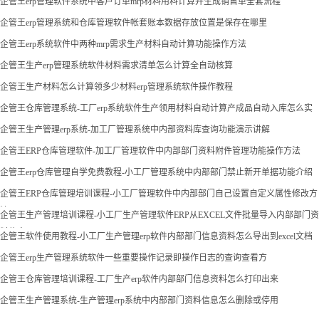
企管王erp管理软件系统中客户订单mrp材料用料计算并生成销售单全套流程
企管王erp管理系统和仓库管理软件帐套账本数据存放位置是保存在哪里
企管王erp系统软件中两种mrp需求生产材料自动计算功能操作方法
企管王生产erp管理系统软件材料需求清单怎么计算全自动核算
企管王生产材料怎么计算领多少材料erp管理系统软件操作教程
企管王仓库管理系统-工厂erp系统软件生产领用材料自动计算产成品自动入库怎么实
现
企管王生产管理erp系统-加工厂管理系统中内部资料库查询功能演示讲解
企管王ERP仓库管理软件-加工厂管理软件中内部部门资料附件管理功能操作方法
企管王erp仓库管理自学免费教程-小工厂管理系统中内部部门禁止新开单据功能介绍
企管王ERP仓库管理培训课程-小工厂管理软件中内部部门自己设置自定义属性修改方
法
企管王生产管理培训课程-小工厂生产管理软件ERP从EXCEL文件批量导入内部部门资
料信息
企管王软件使用教程-小工厂生产管理erp软件内部部门信息资料怎么导出到excel文档
企管王erp生产管理系统软件一些重要操作记录即操作日志的查询查看方
企管王仓库管理培训课程-工厂生产erp软件内部部门信息资料怎么打印出来
企管王生产管理系统-生产管理erp系统中内部部门资料信息怎么删除或停用