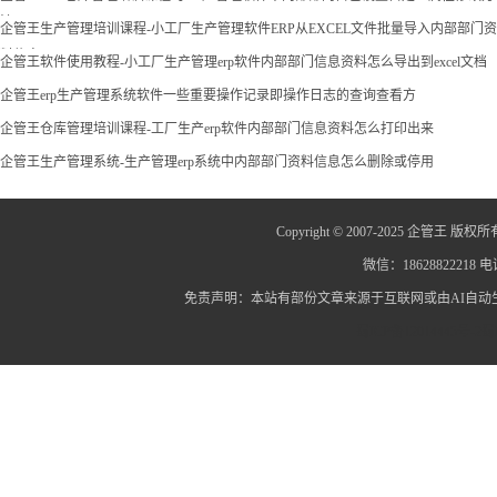
法
企管王生产管理培训课程-小工厂生产管理软件ERP从EXCEL文件批量导入内部部门资
料信息
企管王软件使用教程-小工厂生产管理erp软件内部部门信息资料怎么导出到excel文档
企管王erp生产管理系统软件一些重要操作记录即操作日志的查询查看方
企管王仓库管理培训课程-工厂生产erp软件内部部门信息资料怎么打印出来
企管王生产管理系统-生产管理erp系统中内部部门资料信息怎么删除或停用
Copyright © 2007-2025 企管王 版权所
微信：18628822218 电话
免责声明：本站有部份文章来源于互联网或由AI自
蜀ICP备12014445号-2
蜀I