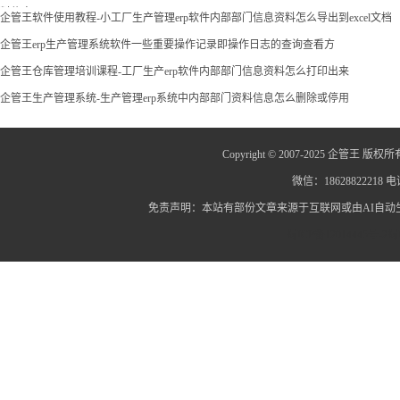
料信息
企管王软件使用教程-小工厂生产管理erp软件内部部门信息资料怎么导出到excel文档
企管王erp生产管理系统软件一些重要操作记录即操作日志的查询查看方
企管王仓库管理培训课程-工厂生产erp软件内部部门信息资料怎么打印出来
企管王生产管理系统-生产管理erp系统中内部部门资料信息怎么删除或停用
Copyright © 2007-2025 企管王 版权所
微信：18628822218 电话
免责声明：本站有部份文章来源于互联网或由AI自
蜀ICP备12014445号-2
蜀I