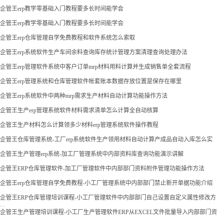
企管王erp教学零基础入门教程要多长时间能学会
企管王erp教学零基础入门教程要多长时间能学会
企管王erp仓库管理自学免费教程和软件系统怎么索取
企管王erp系统软件生产车间余料查询库存统计管理方案清理查询处理办法
企管王erp管理软件系统中客户订单mrp材料用料计算并生成销售单全套流程
企管王erp管理系统和仓库管理软件帐套账本数据存放位置是保存在哪里
企管王erp系统软件中两种mrp需求生产材料自动计算功能操作方法
企管王生产erp管理系统软件材料需求清单怎么计算全自动核算
企管王生产材料怎么计算领多少材料erp管理系统软件操作教程
企管王仓库管理系统-工厂erp系统软件生产领用材料自动计算产成品自动入库怎么实
现
企管王生产管理erp系统-加工厂管理系统中内部资料库查询功能演示讲解
企管王ERP仓库管理软件-加工厂管理软件中内部部门资料附件管理功能操作方法
企管王erp仓库管理自学免费教程-小工厂管理系统中内部部门禁止新开单据功能介绍
企管王ERP仓库管理培训课程-小工厂管理软件中内部部门自己设置自定义属性修改方
法
企管王生产管理培训课程-小工厂生产管理软件ERP从EXCEL文件批量导入内部部门资