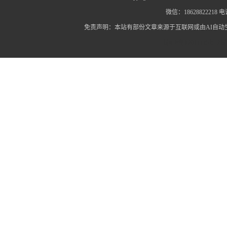
微信：18628822218 电话
免责声明：本站有部份文章来源于互联网或由AI自
蜀ICP备12014445号-2
蜀I