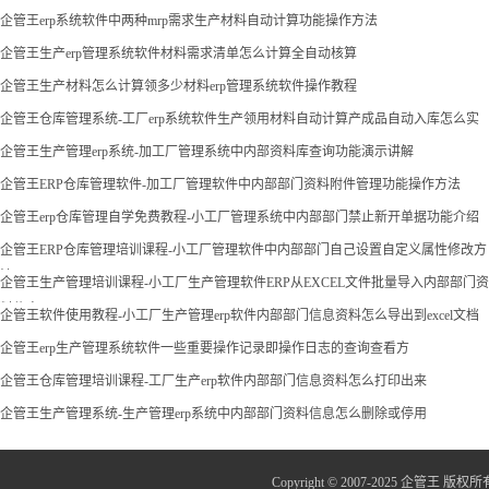
企管王erp系统软件中两种mrp需求生产材料自动计算功能操作方法
企管王生产erp管理系统软件材料需求清单怎么计算全自动核算
企管王生产材料怎么计算领多少材料erp管理系统软件操作教程
企管王仓库管理系统-工厂erp系统软件生产领用材料自动计算产成品自动入库怎么实
现
企管王生产管理erp系统-加工厂管理系统中内部资料库查询功能演示讲解
企管王ERP仓库管理软件-加工厂管理软件中内部部门资料附件管理功能操作方法
企管王erp仓库管理自学免费教程-小工厂管理系统中内部部门禁止新开单据功能介绍
企管王ERP仓库管理培训课程-小工厂管理软件中内部部门自己设置自定义属性修改方
法
企管王生产管理培训课程-小工厂生产管理软件ERP从EXCEL文件批量导入内部部门资
料信息
企管王软件使用教程-小工厂生产管理erp软件内部部门信息资料怎么导出到excel文档
企管王erp生产管理系统软件一些重要操作记录即操作日志的查询查看方
企管王仓库管理培训课程-工厂生产erp软件内部部门信息资料怎么打印出来
企管王生产管理系统-生产管理erp系统中内部部门资料信息怎么删除或停用
Copyright © 2007-2025 企管王 版权所