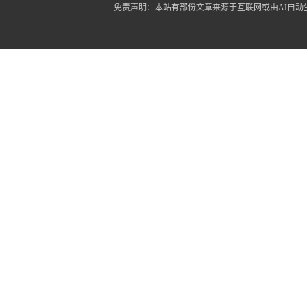
免责声明：本站有部份文章来源于互联网或由AI自
蜀ICP备12014445号-2
蜀I