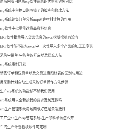
局域网版内网版erp软件系统的优势和劣势对比
erp系统中单据日期写错了的检查和修改方法
erp系统销售订单分析mrp运算材料计算的作用
erp软件中批量修改货品资料信息
ERP软件批量导入货品信息的excel模版模板有没有
ERP软件能不能从excel中一次性导入多个产品的加工工序表
采购申请单-申购单的开启以及建立方法
erp系统定制开发
销售订单和送货单以及交货进度跟踪表的区别与用途
用采购计划自动生成采购订单操作方法步骤
生产erp系统的功能够不够我们使用
erp系统可以全新按我的要求定制定做吗
erp生产管理系统局域网版好还是云端版好
工厂企业生产erp管理系统-生产领料单该怎么开
车间生产计划看板软件可定制