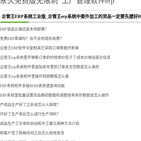
永久免费版无限制
工厂管理软件erp
企管王ERP系统工业版_企管王erp系统中委外加工的货品一定要先建好B
ERP该选云端还是本地部署？
免费ERP靠谱吗？会不会有隐形收费？
企管王ERP软件中复制其它采购订单数据开新单
企管王erp系统里开销售订单的时候单价低于了成本价弹出提示信息
企管王erp系统软件里虚拟库存里的订单未交货数是怎么来的
企管王erp系统软件里操作视频教程怎么看
ERP系统软件多级BOM表穿透查询功能
ERP系统里批量设置货品期初数据和调整现有库存数据该怎么操作
产成品生产好了之后该怎么入库呢？
开好了生产单后怎么进行生产领料？
成品生产工令单的自动和手工建立两种方法介绍
和客户签了购销合同之后怎么给他发货