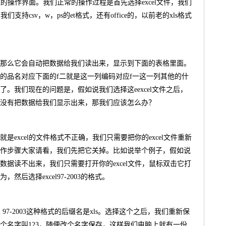
入的操作界面。我们正常的操作过程是首先选择excel文件，我们
支持csv，w，ps的et格式，还有office的，以前老的xls格式
那么它会自动把数据给我们读出来，显示到下面的表格里面。
的品名对应下面的f二就是这一列编码对应f一这一列其他的什
。我们现在的问题是，假如说我们选择这eexcel文件之后，
没有把数据给我们显示出来，那我们应该怎么办？
excel的文件格式不正确，我们只需要把你的excel文件重新
作步骤大家请看，我们先把它关掉。比如说举个例子，假如说
据读不出来，我们只需要打开你的excel文件，鼠标双击它打
后选择excel97-2003的格式。
 97-2003这种格式的后缀名是xls。选择这个之后，我们重新保
个名字叫123，随便改个名字保存，这样我们电脑上就有一份